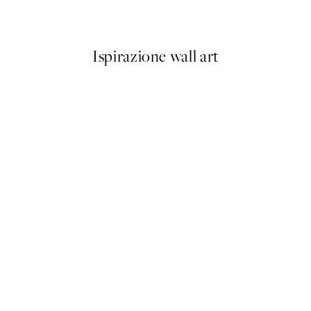
Da 9 €
15 €
Ispirazione wall art