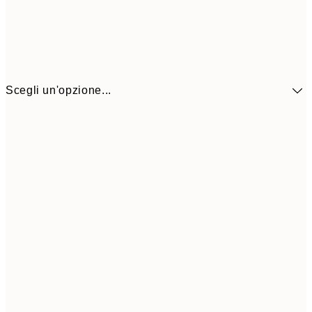
Scegli un'opzione...
41,3
30x40 cm