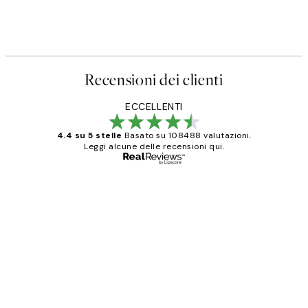
Recensioni dei clienti
ECCELLENTI
4.4 su 5 stelle
Basato su 108488 valutazioni.
Leggi alcune delle recensioni qui.
Acquirente verificato
recensioni
dei
PERFECT!!
clienti
26 mag
Alessandra G