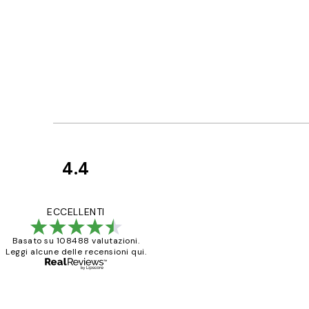
4.4
recensioni
dei
PERFECT!!
ECCELLENTI
clienti
Basato su 108488 valutazioni.
Leggi alcune delle recensioni qui.
26 mag
Alessandra G