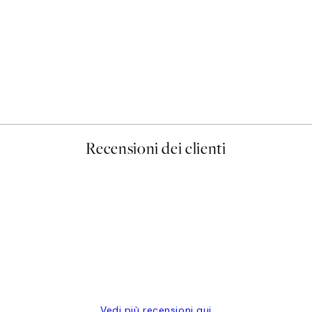
50%*
Prada Poster
Da 3,98 €
7,95 €
Recensioni dei clienti
Vedi più recensioni qui