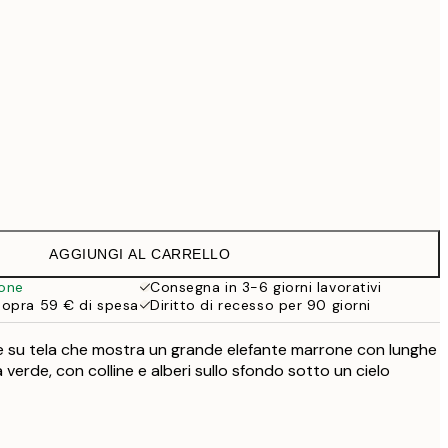
99 €
Senza cornice
AGGIUNGI AL CARRELLO
ione
Consegna in 3-6 giorni lavorativi
sopra 59 € di spesa
Diritto di recesso per 90 giorni
 su tela che mostra un grande elefante marrone con lunghe
a verde, con colline e alberi sullo sfondo sotto un cielo