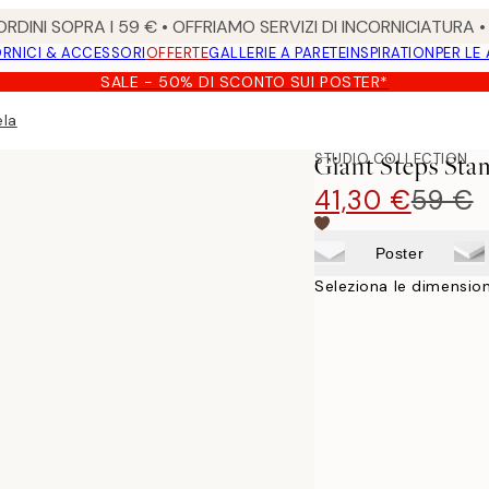
RDINI SOPRA I 59 € • OFFRIAMO SERVIZI DI INCORNICIATURA 
RNICI & ACCESSORI
OFFERTE
GALLERIE A PARETE
INSPIRATION
PER LE
SALE - 50% DI SCONTO SUI POSTER*
ela
STUDIO COLLECTION
Giant Steps Sta
41,30 €
59 €
Poster
Seleziona le dimension