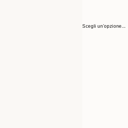
Scegli un'opzione...
30x40 cm
50x70 cm