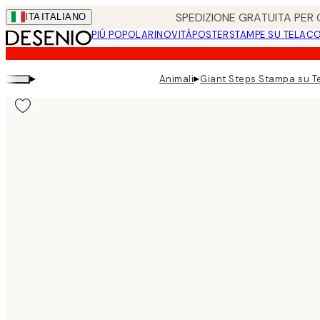
Skip
SPEDIZIONE GRATUITA PER O
ITA
ITALIANO
to
PIÚ POPOLARI
NOVITÀ
POSTER
STAMPE SU TELA
CO
main
content.
▸
▸
Animali
Giant Steps Stampa su T