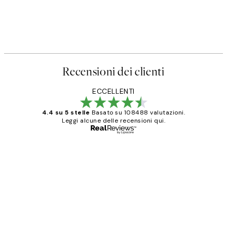
Recensioni dei clienti
ECCELLENTI
4.4 su 5 stelle
Basato su 108488 valutazioni.
Leggi alcune delle recensioni qui.
Acquirente verificato
recensioni
dei
PERFECT!!
clienti
26 mag
Alessandra G