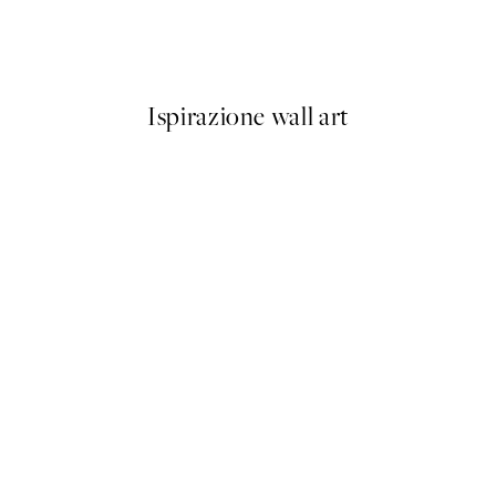
 No1 Poster
Abstract Flow No2 Poster
Da 6,50 €
13 €
Ispirazione wall art