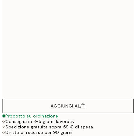
5
200,2
30x40 cm - Cornice in nero
2
312,7
50x70 cm - Cornice in nero
4
582,7
70x100 cm - Cornice in nero
7
222,7
30x40 cm - Cornice in rovere
2
335,2
50x70 cm - Cornice in rovere
4
627,7
70x100 cm - Cornice in rovere
8
AGGIUNGI AL
Prodotto su ordinazione
Consegna in 3-5 giorni lavorativi
Spedizione gratuita sopra 59 € di spesa
Diritto di recesso per 90 giorni