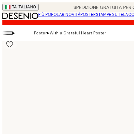
Skip
SPEDIZIONE GRATUITA PER O
ITA
ITALIANO
to
PIÚ POPOLARI
NOVITÀ
POSTER
STAMPE SU TELA
CO
main
content.
▸
▸
Poster
With a Grateful Heart Poster