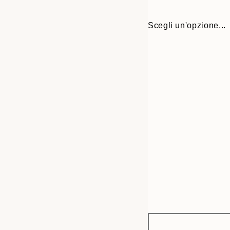
Scegli un'opzione...
Frame
21x30 cm
options
30x40 cm