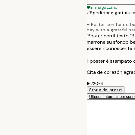
In magazzino
Spedizione gratuita 
– Póster con fondo be
day with a grateful he
'Poster con il testo ''
marrone su sfondo bei
essere riconoscente e 
Il poster è stampato 
Cita de corazón agra
16720-4
Storia dei prezzi
Ulteriori informazioni sui n