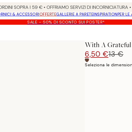
RDINI SOPRA I 59 € • OFFRIAMO SERVIZI DI INCORNICIATURA 
RNICI & ACCESSORI
OFFERTE
GALLERIE A PARETE
INSPIRATION
PER LE
SALE - 50% DI SCONTO SUI POSTER*
With A Grateful
6,50 €
13 €
Seleziona le dimension