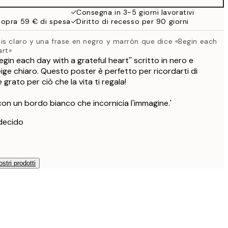
Consegna in 3-5 giorni lavorativi
sopra 59 € di spesa
Diritto di recesso per 90 giorni
is claro y una frase en negro y marrón que dice «Begin each
art»
Begin each day with a grateful heart'' scritto in nero e
ge chiaro. Questo poster è perfetto per ricordarti di
grato per ciò che la vita ti regala!
con un bordo bianco che incornicia l'immagine.'
decido
ostri prodotti