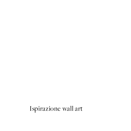
50%*
Memory of a Goldfish Post
Da 6,50 €
13 €
Ispirazione wall art