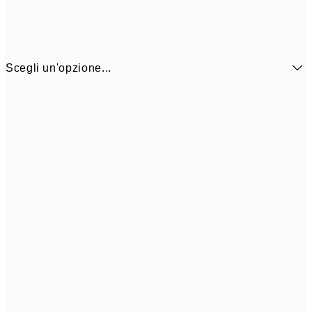
Scegli un'opzione...
21x30 cm
13,1