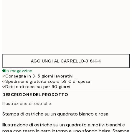
30x40 cm
21,
22,8
50x70 cm
Frame
options
AGGIUNGI AL CARRELLO
-
9 €
15 €
In magazzino
Consegna in 3-5 giorni lavorativi
Spedizione gratuita sopra 59 € di spesa
Diritto di recesso per 90 giorni
DESCRIZIONE DEL PRODOTTO
Illustrazione di ostriche
Stampa di ostriche su un quadrato bianco e rosa
Illustrazione di ostriche su un quadrato a motivi bianchi e
rosa con testo in nero intorno a uno sfondo beige. Stampa