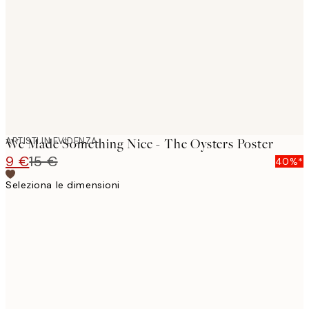
images
ARTISTI IN EVIDENZA
We Made Something Nice - The Oysters Poster
9 €
15 €
40%*
Seleziona le dimensioni