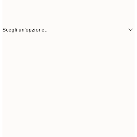
Scegli un'opzione...
6,
21x30 cm
9,