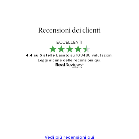
Recensioni dei clienti
ECCELLENTI
4.4 su 5 stelle
Basato su 108488 valutazioni.
Leggi alcune delle recensioni qui.
Acquirente verificato
recensioni
dei
PERFECT!!
clienti
26 mag
Alessandra G
Vedi più recensioni qui