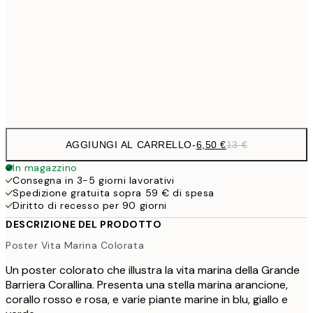
30x40 cm
19,
16,2
50x70 cm
32,
Frame
options
AGGIUNGI AL CARRELLO
-
6,50 €
13 €
In magazzino
Consegna in 3-5 giorni lavorativi
Spedizione gratuita sopra 59 € di spesa
Diritto di recesso per 90 giorni
DESCRIZIONE DEL PRODOTTO
Poster Vita Marina Colorata
Un poster colorato che illustra la vita marina della Grande
Barriera Corallina. Presenta una stella marina arancione,
corallo rosso e rosa, e varie piante marine in blu, giallo e