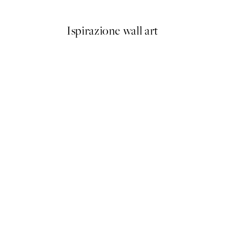
Da 6,50 €
13 €
Ispirazione wall art