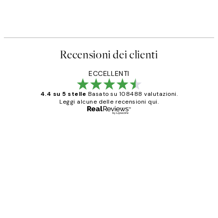
Recensioni dei clienti
ECCELLENTI
4.4 su 5 stelle
Basato su 108488 valutazioni.
Leggi alcune delle recensioni qui.
Acquirente verificato
recensioni
dei
PERFECT!!
clienti
26 mag
Alessandra G