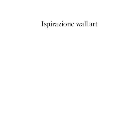
Da 6,50 €
13 €
Ispirazione wall art