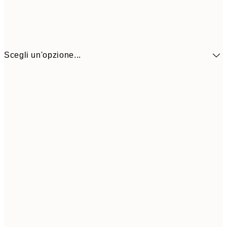
Scegli un'opzione...
9,
30x40 cm
19,