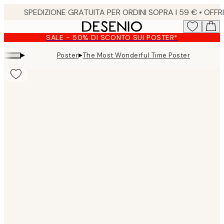
Skip
to
main
SALE - 50% DI SCONTO SUI POSTER*
content.
▸
▸
Poster
The Most Wonderful Time Poster
Product
images