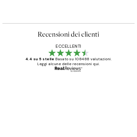
Recensioni dei clienti
ECCELLENTI
4.4 su 5 stelle
Basato su 108488 valutazioni.
Leggi alcune delle recensioni qui.
Acquirente verificato
recensioni
dei
PERFECT!!
clienti
26 mag
Alessandra G