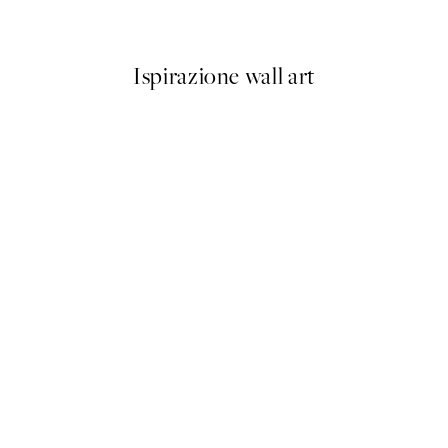
Da 6,50 €
13 €
Ispirazione wall art