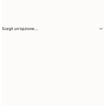
Scegli un'opzione...
6,
21x30 cm