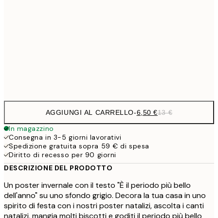
9,
30x40 cm
19,
16,2
50x70 cm
32,
Frame
options
AGGIUNGI AL CARRELLO
-
6,50 €
13 €
In magazzino
Consegna in 3-5 giorni lavorativi
Spedizione gratuita sopra 59 € di spesa
Diritto di recesso per 90 giorni
DESCRIZIONE DEL PRODOTTO
Un poster invernale con il testo "È il periodo più bello
dell'anno" su uno sfondo grigio. Decora la tua casa in uno
spirito di festa con i nostri poster natalizi, ascolta i canti
natalizi, mangia molti biscotti e goditi il ​​periodo più bello