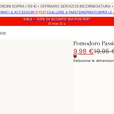
RDINI SOPRA I 59 € • OFFRIAMO SERVIZI DI INCORNICIATURA 
RNICI & ACCESSORI
OFFERTE
GALLERIE A PARETE
INSPIRATION
PER LE
SALE - 50% DI SCONTO SUI POSTER*
0 min
0 s
Valido
fino
ster
a:
2026-
Pomodoro Passi
08-
09
9,98 €
19,95 
Seleziona le dimension