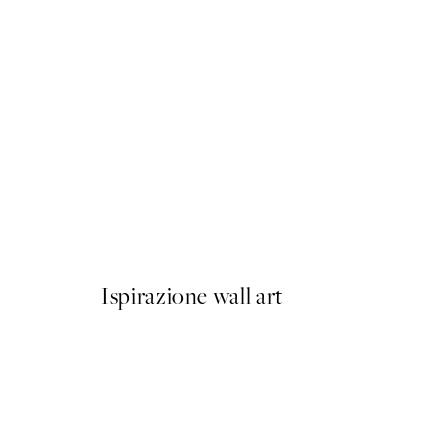
50%*
Striped Coffee Cup Poster
Da 6,50 €
13 €
Ispirazione wall art