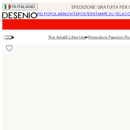
Skip
SPEDIZIONE GRATUITA PER O
ITA
ITALIANO
to
PIÚ POPOLARI
NOVITÀ
POSTER
STAMPE SU TELA
CO
main
content.
▸
▸
The Amalfi Lifestyle
Pomodoro Passion Po