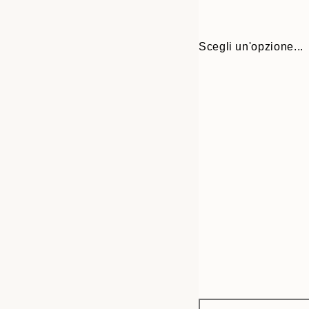
Scegli un'opzione...
Frame
30x40 cm
options