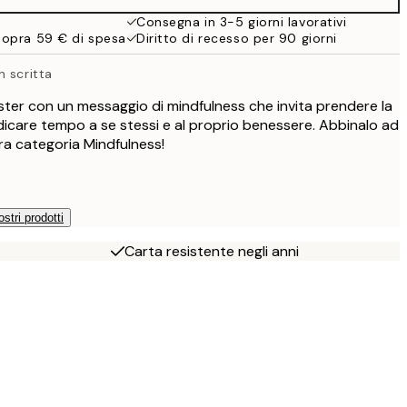
27,45 €
Consegna in 3-5 giorni lavorativi
sopra 59 € di spesa
Diritto di recesso per 90 giorni
16,23 €
32,45 €
 scritta
ster con un messaggio di mindfulness che invita prendere la
dicare tempo a se stessi e al proprio benessere. Abbinalo ad
tra categoria Mindfulness!
ostri prodotti
Carta resistente negli anni