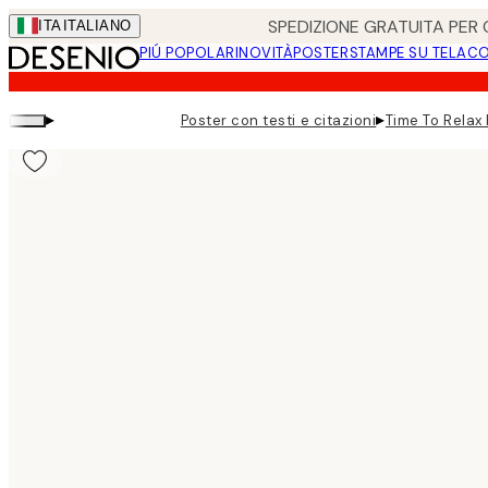
Skip
SPEDIZIONE GRATUITA PER O
ITA
ITALIANO
to
PIÚ POPOLARI
NOVITÀ
POSTER
STAMPE SU TELA
CO
main
content.
▸
▸
Poster con testi e citazioni
Time To Relax