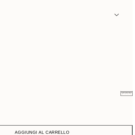
6,50 €
13 €
9,98 €
19,95 €
AGGIUNGI AL CARRELLO
13,73 €