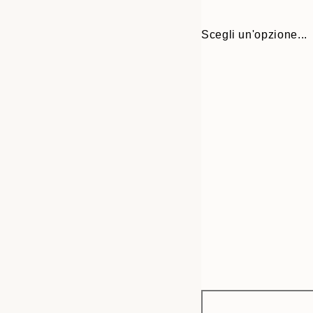
Scegli un'opzione...
Frame
21x30 cm
options
30x40 cm