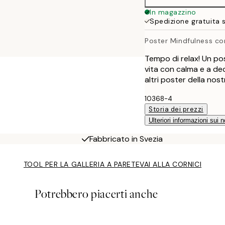
40x50 cm
In magazzino
Spedizione gratuita 
50x70 cm
Poster Mindfulness con
Tempo di relax! Un po
vita con calma e a de
altri poster della nos
10368-4
Storia dei prezzi
Ulteriori informazioni sui n
Fabbricato in Svezia
TOOL PER LA GALLERIA A PARETE
VAI ALLA CORNICI
Potrebbero piacerti anche