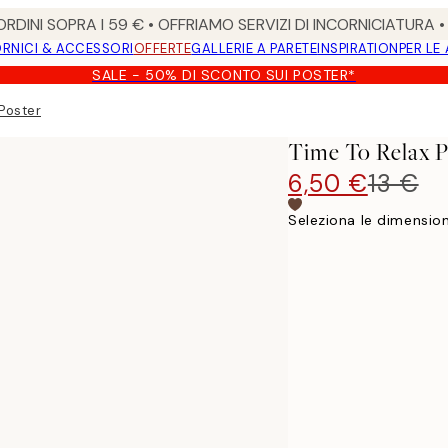
RDINI SOPRA I 59 € • OFFRIAMO SERVIZI DI INCORNICIATURA 
RNICI & ACCESSORI
OFFERTE
GALLERIE A PARETE
INSPIRATION
PER LE
SALE - 50% DI SCONTO SUI POSTER*
 Poster
Time To Relax P
6,50 €
13 €
Seleziona le dimension