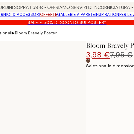
RDINI SOPRA I 59 € • OFFRIAMO SERVIZI DI INCORNICIATURA 
RNICI & ACCESSORI
OFFERTE
GALLERIE A PARETE
INSPIRATION
PER LE
SALE - 50% DI SCONTO SUI POSTER*
▸
zionali
Bloom Bravely Poster
Bloom Bravely P
3,98 €
7,95 €
Seleziona le dimension