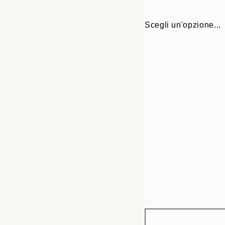
Scegli un'opzione...
Frame
13x18 cm
options
21x30 cm