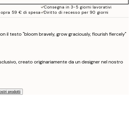
19,95 €
Consegna in 3-5 giorni lavorativi
sopra 59 € di spesa
Diritto di recesso per 90 giorni
on il testo "bloom bravely, grow graciously, flourish fiercely"
clusivo, creato originariamente da un designer nel nostro
ostri prodotti