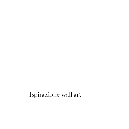
50%*
Agave Leaves No3 Poster
Da 3,98 €
7,95 €
Ispirazione wall art