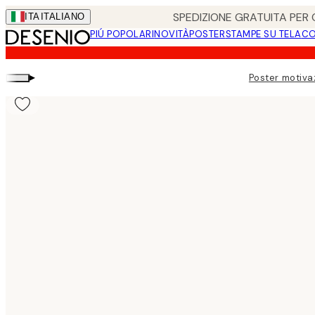
Skip
SPEDIZIONE GRATUITA PER O
ITA
ITALIANO
to
PIÚ POPOLARI
NOVITÀ
POSTER
STAMPE SU TELA
CO
main
content.
▸
Poster motiva