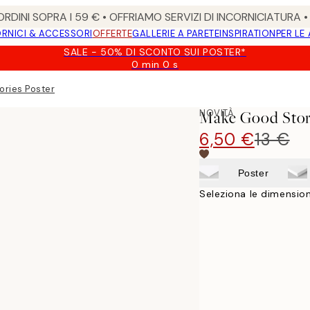
RDINI SOPRA I 59 € • OFFRIAMO SERVIZI DI INCORNICIATURA 
RNICI & ACCESSORI
OFFERTE
GALLERIE A PARETE
INSPIRATION
PER LE
SALE - 50% DI SCONTO SUI POSTER*
0 min
0 s
Valido
fino
ries Poster
a:
2026-
NOVITÀ
Make Good Stor
08-
09
6,50 €
13 €
Poster
Seleziona le dimension