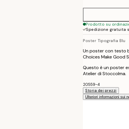
30x40 cm
40x50 cm
Prodotto su ordinaz
Spedizione gratuita 
50x70 cm
Poster Tipografia Blu
70x100 cm
Un poster con testo b
Choices Make Good St
100x150 cm
Questo è un poster es
Atelier di Stoccolma.
20559-4
Storia dei prezzi
Ulteriori informazioni sui n