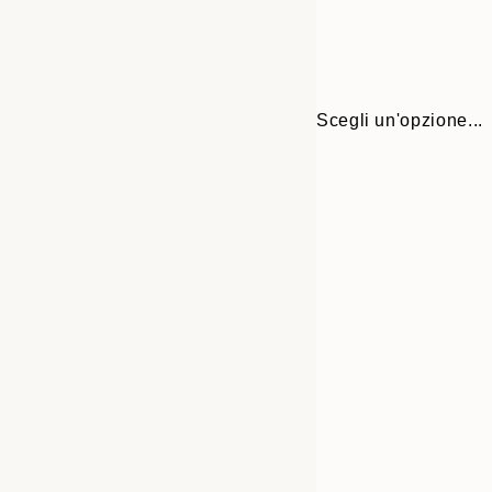
Scegli un'opzione...
Frame
21x30 cm
options