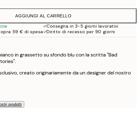
9,98 €
19,95 €
AGGIUNGI AL CARRELLO
13,73 €
27,45 €
ione
Consegna in 3-5 giorni lavorativi
sopra 59 € di spesa
Diritto di recesso per 90 giorni
16,23 €
32,45 €
24,50 €
49 €
ianco in grassetto su sfondo blu con la scritta "Bad
ories".
59,50 €
119 €
clusivo, creato originariamente da un designer del nostro
ostri prodotti