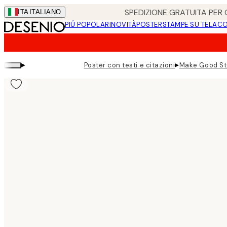
Skip
SPEDIZIONE GRATUITA PER O
ITA
ITALIANO
to
PIÚ POPOLARI
NOVITÀ
POSTER
STAMPE SU TELA
CO
main
content.
▸
▸
Poster con testi e citazioni
Make Good Sto