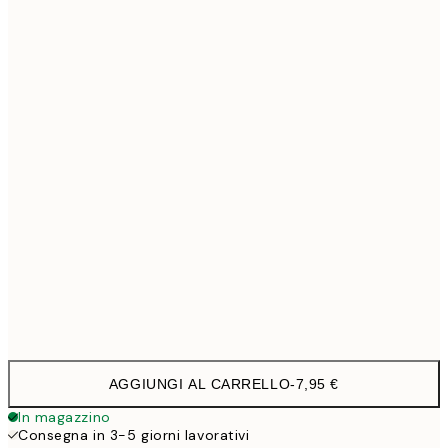
30x40 cm
19,9
40x50 cm
27,4
50x70 cm
32,4
70x100 cm
4
100x150 cm
11
Frame
options
AGGIUNGI AL CARRELLO
-
7,95 €
In magazzino
Consegna in 3-5 giorni lavorativi