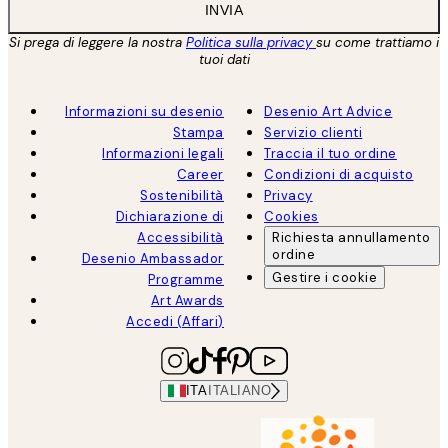
INVIA
Si prega di leggere la nostra
Politica sulla privacy
su come trattiamo i
tuoi dati
Informazioni su desenio
Desenio Art Advice
Stampa
Servizio clienti
Informazioni legali
Traccia il tuo ordine
Career
Condizioni di acquisto
Sostenibilità
Privacy
Dichiarazione di
Cookies
Accessibilità
Richiesta annullamento
ordine
Desenio Ambassador
Gestire i cookie
Programme
Art Awards
Accedi (Affari)
ITA
ITALIANO