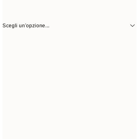
Scegli un'opzione...
13x18 cm
7,
21x30 cm
1