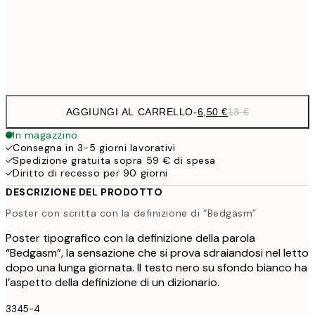
30x40 cm
19,
Frame
options
AGGIUNGI AL CARRELLO
-
6,50 €
13 €
In magazzino
Consegna in 3-5 giorni lavorativi
Spedizione gratuita sopra 59 € di spesa
Diritto di recesso per 90 giorni
DESCRIZIONE DEL PRODOTTO
Poster con scritta con la definizione di “Bedgasm”
Poster tipografico con la definizione della parola
“Bedgasm”, la sensazione che si prova sdraiandosi nel letto
dopo una lunga giornata. Il testo nero su sfondo bianco ha
l’aspetto della definizione di un dizionario.
3345-4