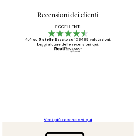
Recensioni dei clienti
ECCELLENTI
4.4 su 5 stelle
Basato su 108488 valutazioni.
Leggi alcune delle recensioni qui.
Acquirente verificato
recensioni
dei
PERFECT!!
clienti
26 mag
Alessandra G
Vedi più recensioni qui