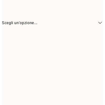
Scegli un'opzione...
6,
21x30 cm
9,