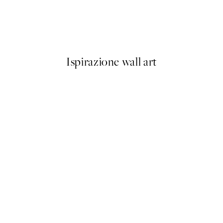
Breathe Poster
Da 3,98 €
7,95 €
Ispirazione wall art