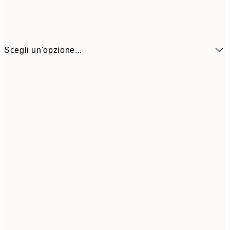
Scegli un'opzione...
6,
21x30 cm
9,