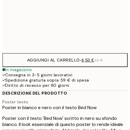
30x40 cm
19,
16,2
50x70 cm
32,
Frame
options
AGGIUNGI AL CARRELLO
-
6,50 €
13 €
In magazzino
Consegna in 3-5 giorni lavorativi
Spedizione gratuita sopra 59 € di spesa
Diritto di recesso per 90 giorni
DESCRIZIONE DEL PRODOTTO
Poster testo
Poster in bianco e nero con il testo Bed Now
Poster con il testo 'Bed Now' scritto in nero su sfondo
bianco. Il look essenziale di questo poster lo rende ideale