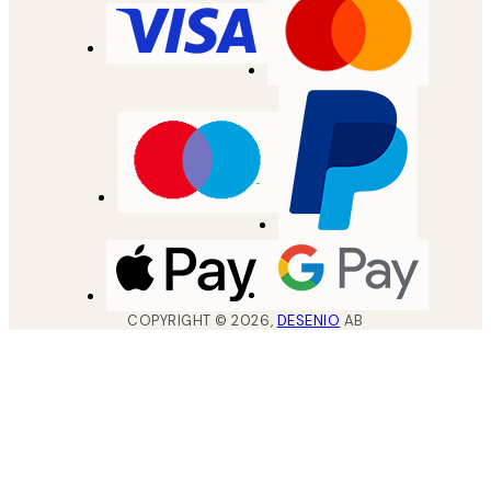
COPYRIGHT ©
2026
,
DESENIO
AB