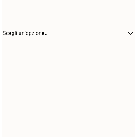
Scegli un'opzione...
30x40 cm
21,9