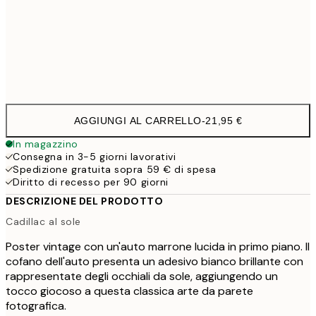
50x70 cm
3
Frame
options
AGGIUNGI AL CARRELLO
-
21,95 €
In magazzino
Consegna in 3-5 giorni lavorativi
Spedizione gratuita sopra 59 € di spesa
Diritto di recesso per 90 giorni
DESCRIZIONE DEL PRODOTTO
Cadillac al sole
Poster vintage con un'auto marrone lucida in primo piano. Il
cofano dell'auto presenta un adesivo bianco brillante con
rappresentate degli occhiali da sole, aggiungendo un
tocco giocoso a questa classica arte da parete
fotografica.