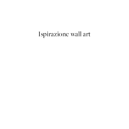
range Poster
Vintage Shells Poster
Da 9,98 €
19,95 €
Ispirazione wall art