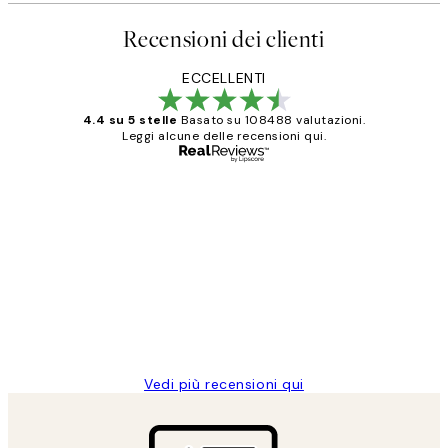
Recensioni dei clienti
ECCELLENTI
4.4 su 5 stelle
Basato su 108488 valutazioni.
Leggi alcune delle recensioni qui.
Acquirente verificato
recensioni
dei
PERFECT!!
clienti
26 mag
Alessandra G
Vedi più recensioni qui