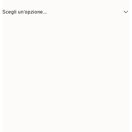
Scegli un'opzione...
9,
30x40 cm
19,
Frame