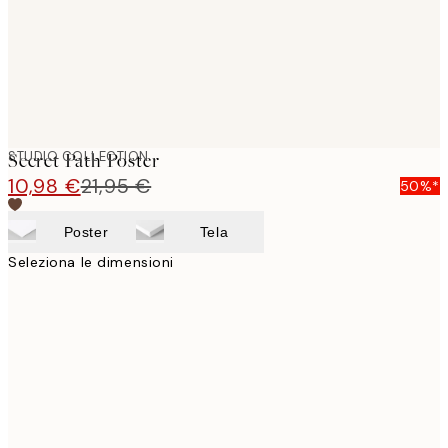
STUDIO COLLECTION
Secret Path Poster
10,98 €
21,95 €
50%*
Poster
Tela
Seleziona le dimensioni