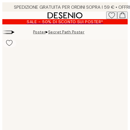
Skip
to
main
SALE - 50% DI SCONTO SUI POSTER*
content.
▸
▸
Poster
Secret Path Poster
Product
images