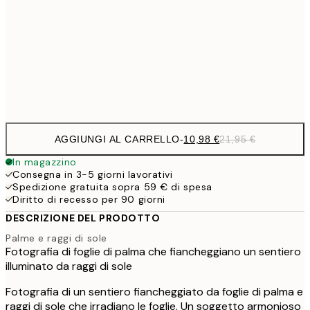
27,2
70x100 cm
54,
Frame
options
AGGIUNGI AL CARRELLO
-
10,98 €
21,95 €
In magazzino
Consegna in 3-5 giorni lavorativi
Spedizione gratuita sopra 59 € di spesa
Diritto di recesso per 90 giorni
DESCRIZIONE DEL PRODOTTO
Palme e raggi di sole
Fotografia di foglie di palma che fiancheggiano un sentiero
illuminato da raggi di sole
Fotografia di un sentiero fiancheggiato da foglie di palma e
raggi di sole che irradiano le foglie. Un soggetto armonioso