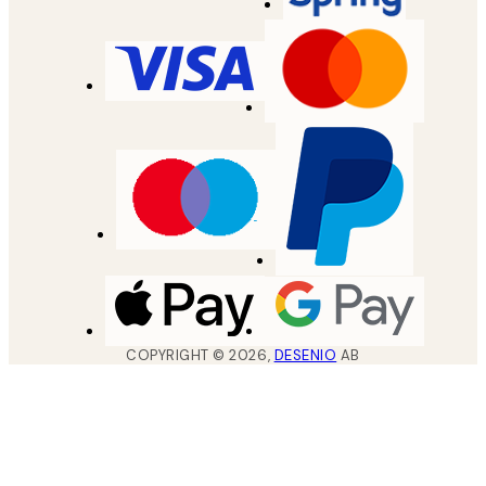
COPYRIGHT ©
2026
,
DESENIO
AB