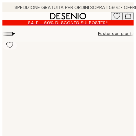
Skip
to
main
SALE - 50% DI SCONTO SUI POSTER*
content.
▸
Poster con piante 
Product
images