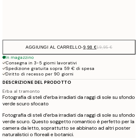
32,
Frame
options
AGGIUNGI AL CARRELLO
-
9,98 €
19,95 €
In magazzino
Consegna in 3-5 giorni lavorativi
Spedizione gratuita sopra 59 € di spesa
Diritto di recesso per 90 giorni
DESCRIZIONE DEL PRODOTTO
Erba al tramonto
Fotografia di steli d’erba irradiati da raggi di sole su sfondo
verde scuro sfocato
Fotografia di steli d’erba irradiati da raggi di sole su sfondo
verde scuro. Questo soggetto romantico è perfetto per la
camera da letto, soprattutto se abbinato ad altri poster
naturalistici o floreali e botanici.