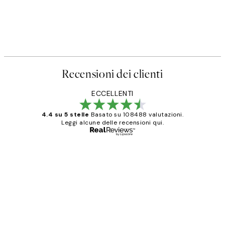
Recensioni dei clienti
ECCELLENTI
4.4 su 5 stelle
Basato su 108488 valutazioni.
Leggi alcune delle recensioni qui.
Acquirente verificato
recensioni
dei
PERFECT!!
clienti
26 mag
Alessandra G