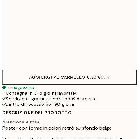
9,
30x40 cm
19,
16,2
50x70 cm
32,
Frame
options
AGGIUNGI AL CARRELLO
-
6,50 €
13 €
In magazzino
Consegna in 3-5 giorni lavorativi
Spedizione gratuita sopra 59 € di spesa
Diritto di recesso per 90 giorni
DESCRIZIONE DEL PRODOTTO
Arancione e rosa
Poster con forme in colori retrò su sfondo beige