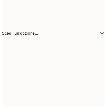
Scegli un'opzione...
6,
21x30 cm