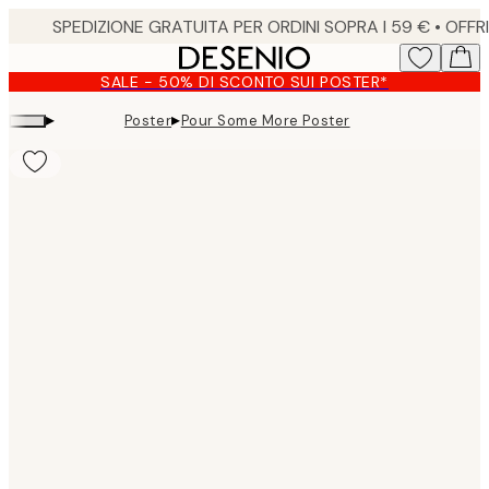
Skip
to
main
SALE - 50% DI SCONTO SUI POSTER*
content.
▸
▸
Poster
Pour Some More Poster
Product
images