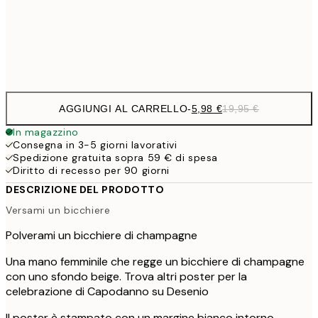
32,
Frame
options
AGGIUNGI AL CARRELLO
-
5,98 €
19,95 €
In magazzino
Consegna in 3-5 giorni lavorativi
Spedizione gratuita sopra 59 € di spesa
Diritto di recesso per 90 giorni
DESCRIZIONE DEL PRODOTTO
Versami un bicchiere
Polverami un bicchiere di champagne
Una mano femminile che regge un bicchiere di champagne
con uno sfondo beige. Trova altri poster per la
celebrazione di Capodanno su Desenio
Il poster è stampato con un margine bianco intorno