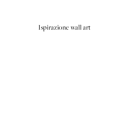
Da 6,58 €
21,95 €
Ispirazione wall art