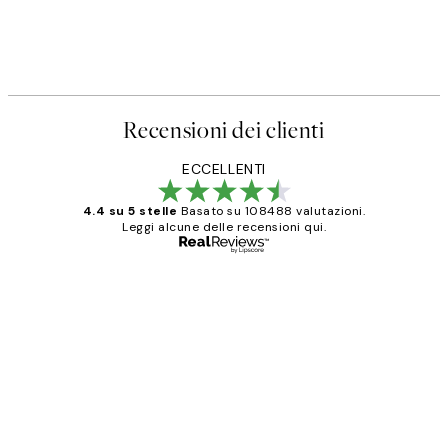
Recensioni dei clienti
ECCELLENTI
4.4 su 5 stelle
Basato su 108488 valutazioni.
Leggi alcune delle recensioni qui.
Acquirente verificato
recensioni
dei
PERFECT!!
clienti
26 mag
Alessandra G