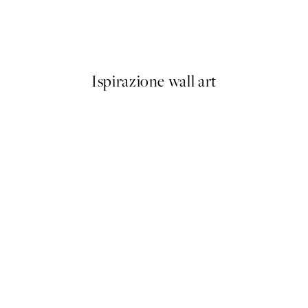
Olive Branches in Vase Poster
Da 6,50 €
13 €
Ispirazione wall art