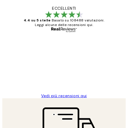
ECCELLENTI
4.4 su 5 stelle
Basato su 108488 valutazioni.
Leggi alcune delle recensioni qui.
Acquirente verificato
recensioni
dei
PERFECT!!
clienti
26 mag
Alessandra G
Vedi più recensioni qui