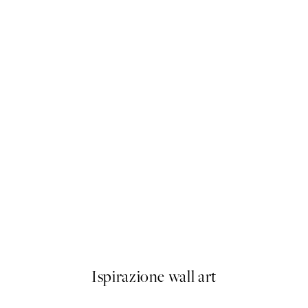
50%*
Olive Branches in Vase Poster
Da 6,50 €
13 €
Ispirazione wall art