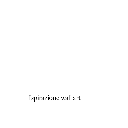
50%*
Berlin Shapes No2 Poster
Da 6,50 €
13 €
Ispirazione wall art