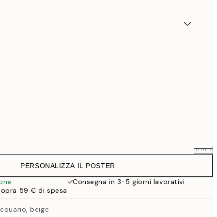
PERSONALIZZA IL POSTER
25,56 €
31,95 €
ione
Consegna in 3-5 giorni lavorativi
sopra 59 € di spesa
33,56 €
41,95 €
cquario, beige