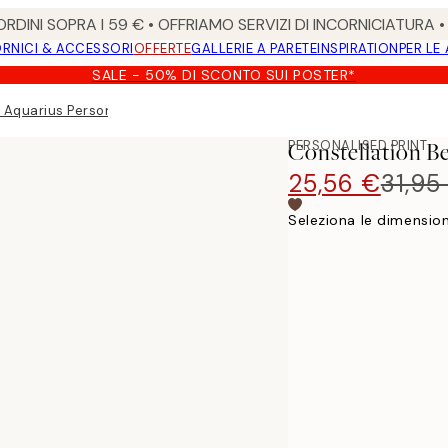
RDINI SOPRA I 59 € • OFFRIAMO SERVIZI DI INCORNICIATURA 
RNICI & ACCESSORI
OFFERTE
GALLERIE A PARETE
INSPIRATION
PER LE
SALE - 50% DI SCONTO SUI POSTER*
 Aquarius Personal Poster
PERSONALISED PRINT
Constellation B
25,56 €
31,95
Seleziona le dimension