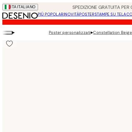
Skip
SPEDIZIONE GRATUITA PER O
ITA
ITALIANO
to
PIÚ POPOLARI
NOVITÀ
POSTER
STAMPE SU TELA
CO
main
content.
▸
▸
Poster personalizzati
Constellation Beige