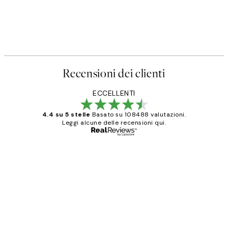
Recensioni dei clienti
ECCELLENTI
4.4 su 5 stelle
Basato su 108488 valutazioni.
Leggi alcune delle recensioni qui.
Acquirente verificato
recensioni
dei
PERFECT!!
clienti
26 mag
Alessandra G