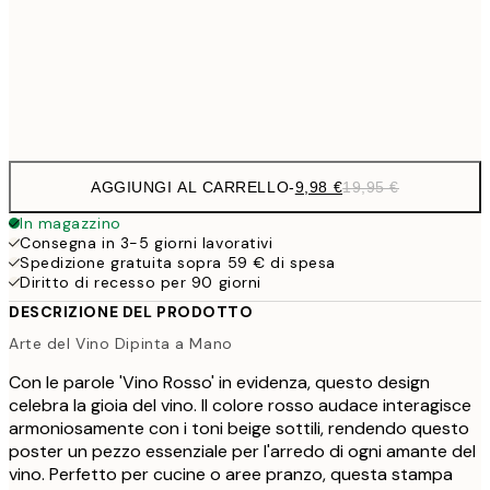
16,2
50x70 cm
32,
Frame
options
AGGIUNGI AL CARRELLO
-
9,98 €
19,95 €
In magazzino
Consegna in 3-5 giorni lavorativi
Spedizione gratuita sopra 59 € di spesa
Diritto di recesso per 90 giorni
DESCRIZIONE DEL PRODOTTO
Arte del Vino Dipinta a Mano
Con le parole 'Vino Rosso' in evidenza, questo design
celebra la gioia del vino. Il colore rosso audace interagisce
armoniosamente con i toni beige sottili, rendendo questo
poster un pezzo essenziale per l'arredo di ogni amante del
vino. Perfetto per cucine o aree pranzo, questa stampa