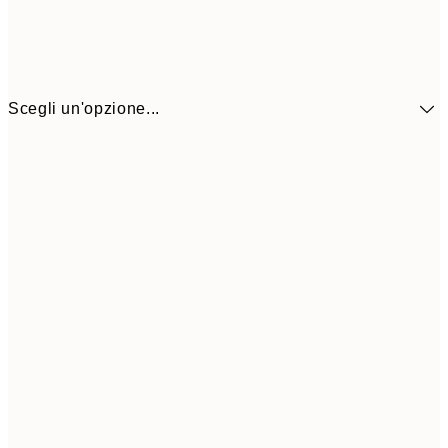
Scegli un'opzione...
9,
30x40 cm
19,