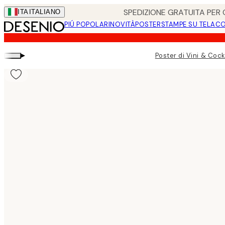
Skip
SPEDIZIONE GRATUITA PER O
ITA
ITALIANO
to
PIÚ POPOLARI
NOVITÀ
POSTER
STAMPE SU TELA
CO
main
content.
▸
Poster di Vini & Cock