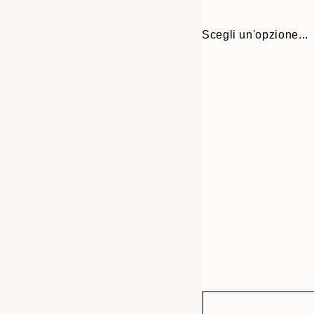
Scegli un'opzione...
Frame
21x30 cm
options
30x40 cm