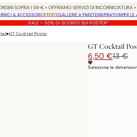
RDINI SOPRA I 59 € • OFFRIAMO SERVIZI DI INCORNICIATURA 
RNICI & ACCESSORI
OFFERTE
GALLERIE A PARETE
INSPIRATION
PER LE
SALE - 50% DI SCONTO SUI POSTER*
▸
tail
GT Cocktail Poster
GT Cocktail Pos
6,50 €
13 €
Seleziona le dimension