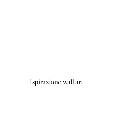
50%*
Bumblebee Drawing Poster
Da 3,98 €
7,95 €
Ispirazione wall art