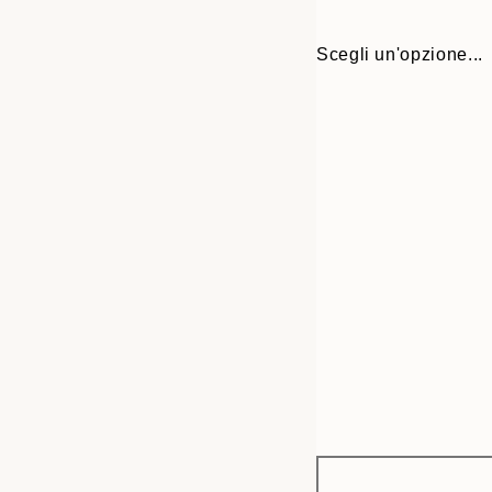
Scegli un'opzione...
Frame
30x40 cm
options