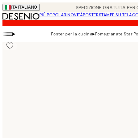
Skip
SPEDIZIONE GRATUITA PER O
ITA
ITALIANO
to
PIÚ POPOLARI
NOVITÀ
POSTER
STAMPE SU TELA
CO
main
content.
▸
▸
Poster per la cucina
Pomegranate Star Po