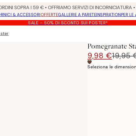
RDINI SOPRA I 59 € • OFFRIAMO SERVIZI DI INCORNICIATURA 
RNICI & ACCESSORI
OFFERTE
GALLERIE A PARETE
INSPIRATION
PER LE
SALE - 50% DI SCONTO SUI POSTER*
ster
Pomegranate Sta
9,98 €
19,95 
Seleziona le dimension