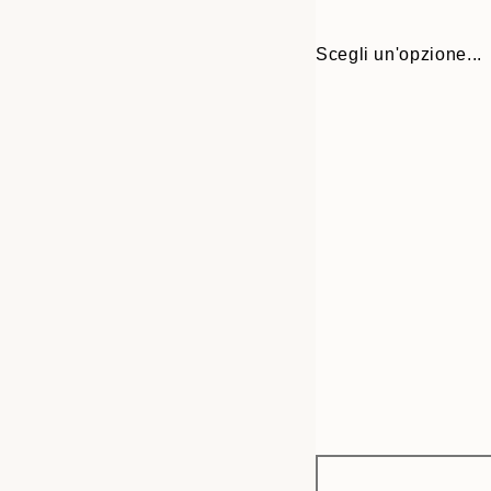
Scegli un'opzione...
Frame
30x40 cm
options
50x70 cm