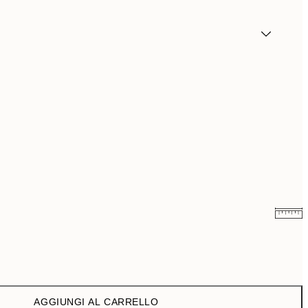
9,98 €
19,95 €
16,23 €
32,45 €
AGGIUNGI AL CARRELLO