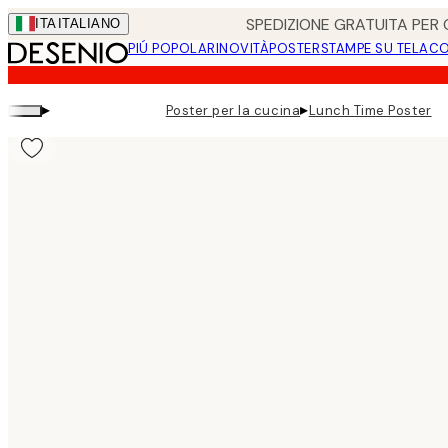
Skip
SPEDIZIONE GRATUITA PER O
ITA
ITALIANO
to
PIÚ POPOLARI
NOVITÀ
POSTER
STAMPE SU TELA
CO
main
content.
▸
▸
Poster per la cucina
Lunch Time Poster