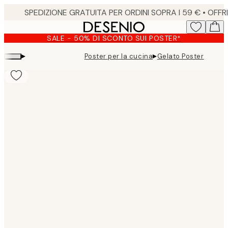
Skip
to
main
SALE - 50% DI SCONTO SUI POSTER*
content.
▸
▸
Poster per la cucina
Gelato Poster
Product
images