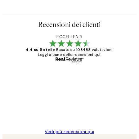
Recensioni dei clienti
ECCELLENTI
4.4 su 5 stelle
Basato su 108488 valutazioni.
Leggi alcune delle recensioni qui.
Acquirente verificato
recensioni
dei
PERFECT!!
clienti
26 mag
Alessandra G
Vedi più recensioni qui