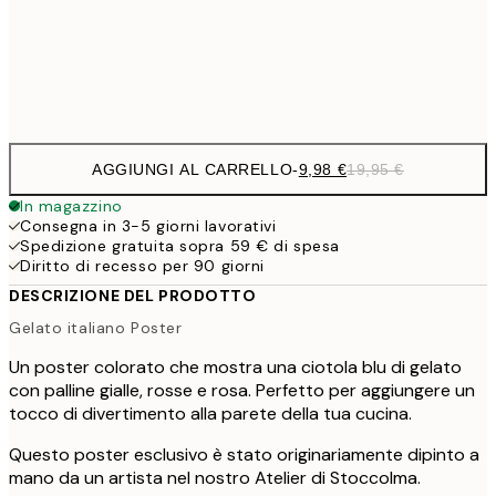
32,
Frame
options
AGGIUNGI AL CARRELLO
-
9,98 €
19,95 €
In magazzino
Consegna in 3-5 giorni lavorativi
Spedizione gratuita sopra 59 € di spesa
Diritto di recesso per 90 giorni
DESCRIZIONE DEL PRODOTTO
Gelato italiano Poster
Un poster colorato che mostra una ciotola blu di gelato
con palline gialle, rosse e rosa. Perfetto per aggiungere un
tocco di divertimento alla parete della tua cucina.
Questo poster esclusivo è stato originariamente dipinto a
mano da un artista nel nostro Atelier di Stoccolma.