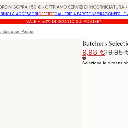
RDINI SOPRA I 59 € • OFFRIAMO SERVIZI DI INCORNICIATURA 
RNICI & ACCESSORI
OFFERTE
GALLERIE A PARETE
INSPIRATION
PER LE
SALE - 50% DI SCONTO SUI POSTER*
 Selection Poster
Butchers Select
9,98 €
19,95 
Seleziona le dimension