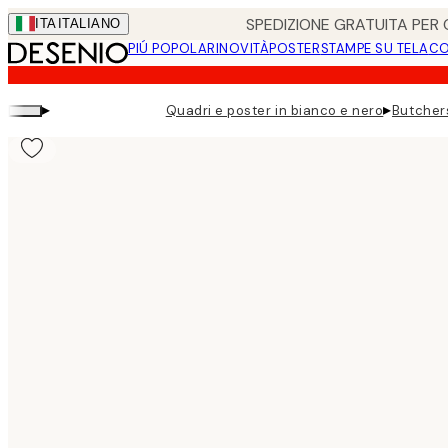
Skip
SPEDIZIONE GRATUITA PER O
ITA
ITALIANO
to
PIÚ POPOLARI
NOVITÀ
POSTER
STAMPE SU TELA
CO
main
content.
▸
▸
Quadri e poster in bianco e nero
Butchers