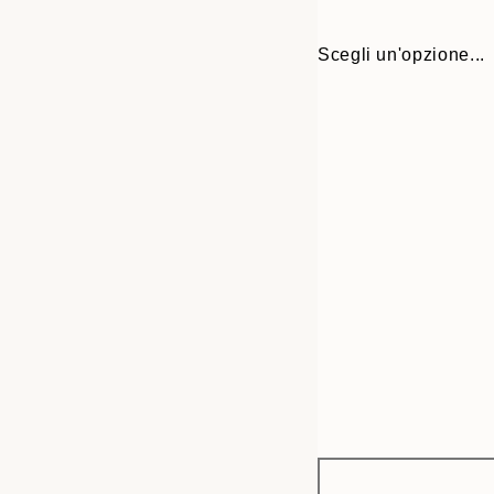
Scegli un'opzione...
Frame
30x40 cm
options