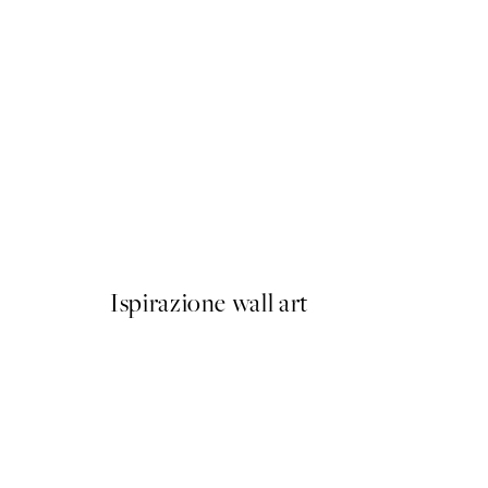
50%*
La Cucina Italiana No2 Pos
Da 6,50 €
13 €
Ispirazione wall art