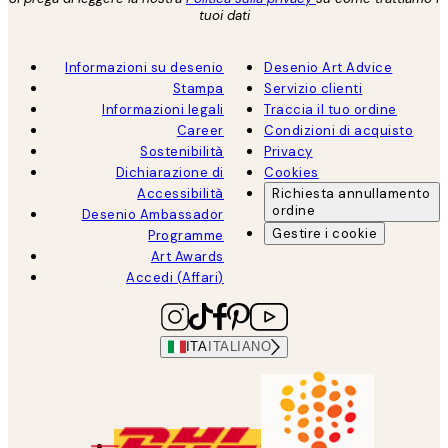
tuoi dati
Informazioni su desenio
Desenio Art Advice
Stampa
Servizio clienti
Informazioni legali
Traccia il tuo ordine
Career
Condizioni di acquisto
Sostenibilità
Privacy
Dichiarazione di
Cookies
Accessibilità
Richiesta annullamento
ordine
Desenio Ambassador
Gestire i cookie
Programme
Art Awards
Accedi (Affari)
ITA
ITALIANO