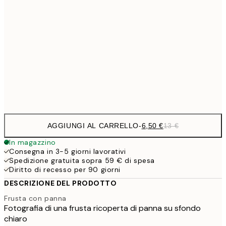
9,
30x40 cm
19,
16,2
50x70 cm
32,
Frame
options
AGGIUNGI AL CARRELLO
-
6,50 €
13 €
In magazzino
Consegna in 3-5 giorni lavorativi
Spedizione gratuita sopra 59 € di spesa
Diritto di recesso per 90 giorni
DESCRIZIONE DEL PRODOTTO
Frusta con panna
Fotografia di una frusta ricoperta di panna su sfondo
chiaro