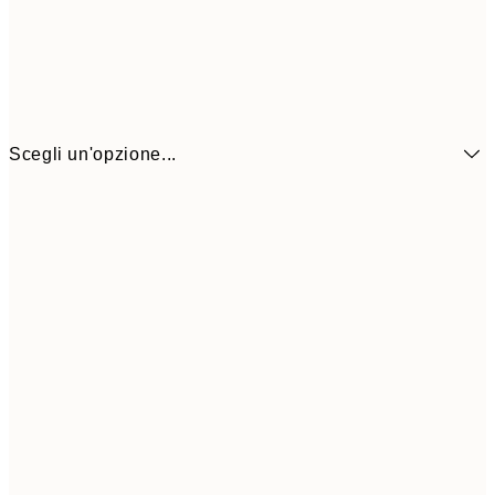
Scegli un'opzione...
6,
21x30 cm