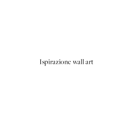
-70%
Outlet
Green Macarons No1 Poster
Da 3,90 €
13 €
Ispirazione wall art