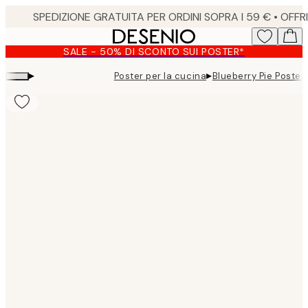
Skip
to
main
SALE - 50% DI SCONTO SUI POSTER*
content.
▸
▸
Poster per la cucina
Blueberry Pie Poster
Product
images