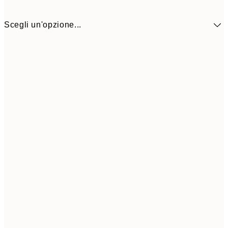
Scegli un'opzione...
9,
30x40 cm
19,
Frame