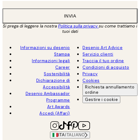
INVIA
Si prega di leggere la nostra
Politica sulla privacy
su come trattiamo i
tuoi dati
Informazioni su desenio
Desenio Art Advice
Stampa
Servizio clienti
Informazioni legali
Traccia il tuo ordine
Career
Condizioni di acquisto
Sostenibilità
Privacy
Dichiarazione di
Cookies
Accessibilità
Richiesta annullamento
ordine
Desenio Ambassador
Gestire i cookie
Programme
Art Awards
Accedi (Affari)
ITA
ITALIANO