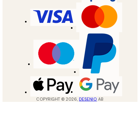
COPYRIGHT ©
2026
,
DESENIO
AB