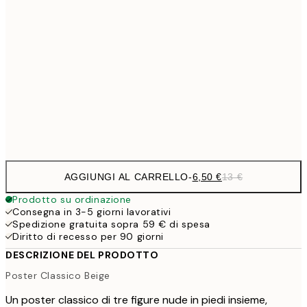
6,
21x30 cm
9,
30x40 cm
19,
16,2
50x70 cm
32,
Frame
options
AGGIUNGI AL CARRELLO
-
6,50 €
13 €
Prodotto su ordinazione
Consegna in 3-5 giorni lavorativi
Spedizione gratuita sopra 59 € di spesa
Diritto di recesso per 90 giorni
DESCRIZIONE DEL PRODOTTO
Poster Classico Beige
Un poster classico di tre figure nude in piedi insieme,