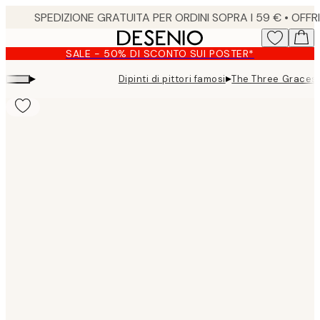
Skip
to
main
SALE - 50% DI SCONTO SUI POSTER*
content.
▸
▸
Dipinti di pittori famosi
The Three Graces 
Product
images