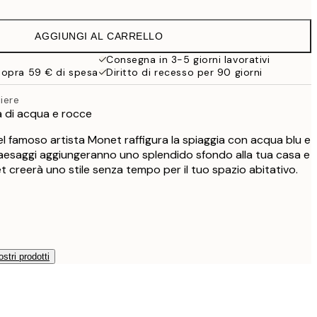
9,98 €
19,95 €
AGGIUNGI AL CARRELLO
16,23 €
32,45 €
Consegna in 3-5 giorni lavorativi
sopra 59 € di spesa
Diritto di recesso per 90 giorni
iere
 di acqua e rocce
el famoso artista Monet raffigura la spiaggia con acqua blu e
i paesaggi aggiungeranno uno splendido sfondo alla tua casa e
et creerà uno stile senza tempo per il tuo spazio abitativo.
ostri prodotti