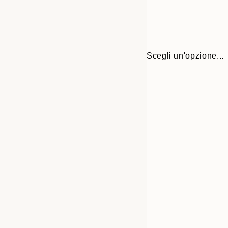
Scegli un'opzione...
Frame
21x30 cm
options