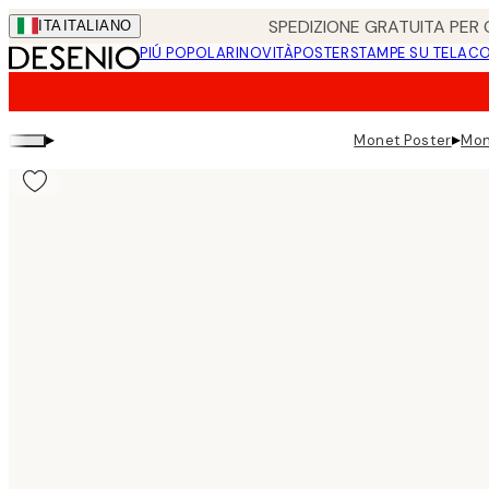
Skip
SPEDIZIONE GRATUITA PER O
ITA
ITALIANO
to
PIÚ POPOLARI
NOVITÀ
POSTER
STAMPE SU TELA
CO
main
content.
▸
▸
Monet Poster
Mon