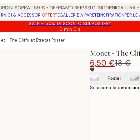
RDINI SOPRA I 59 € • OFFRIAMO SERVIZI DI INCORNICIATURA 
RNICI & ACCESSORI
OFFERTE
GALLERIE A PARETE
INSPIRATION
PER LE
SALE - 50% DI SCONTO SUI POSTER*
0 min
0 s
Valido
fino
et - The Cliffs at Étretat Poster
a:
2026-
Monet - The Clif
08-
09
6,50 €
13 €
Poster
Seleziona le dimension