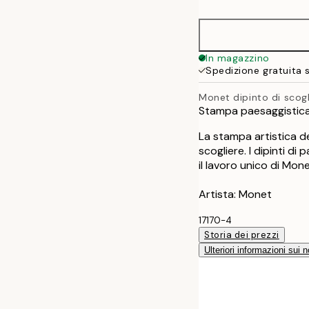
30x40 cm
50x70 cm
In magazzino
Spedizione gratuita 
Monet dipinto di scogl
Stampa paesaggistica
La stampa artistica d
scogliere. I dipinti d
il lavoro unico di Mon
Artista: Monet
17170-4
Storia dei prezzi
Ulteriori informazioni sui n