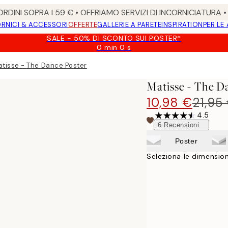
RDINI SOPRA I 59 € • OFFRIAMO SERVIZI DI INCORNICIATURA 
RNICI & ACCESSORI
OFFERTE
GALLERIE A PARETE
INSPIRATION
PER LE
SALE - 50% DI SCONTO SUI POSTER*
0 min
0 s
Valido
fino
tisse - The Dance Poster
a:
2026-
Matisse - The D
08-
09
10,98 €
21,95
4.5
6
Recensioni
Poster
Seleziona le dimension