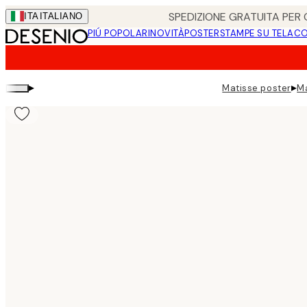
Skip
SPEDIZIONE GRATUITA PER O
ITA
ITALIANO
to
PIÚ POPOLARI
NOVITÀ
POSTER
STAMPE SU TELA
CO
main
content.
▸
▸
Matisse poster
Ma