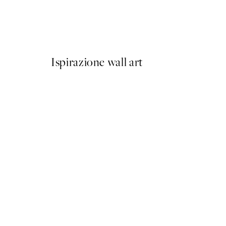
Have a Seat Poster
Da 7,50 €
15 €
Ispirazione wall art