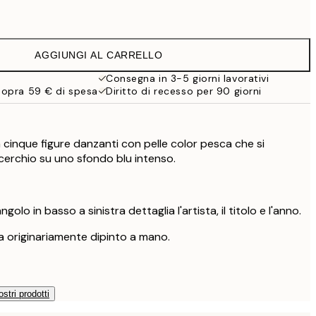
21,95 €
19 €
38 €
AGGIUNGI AL CARRELLO
Consegna in 3-5 giorni lavorativi
sopra 59 € di spesa
Diritto di recesso per 90 giorni
cinque figure danzanti con pelle color pesca che si
erchio su uno sfondo blu intenso.
golo in basso a sinistra dettaglia l'artista, il titolo e l'anno.
 originariamente dipinto a mano.
ostri prodotti