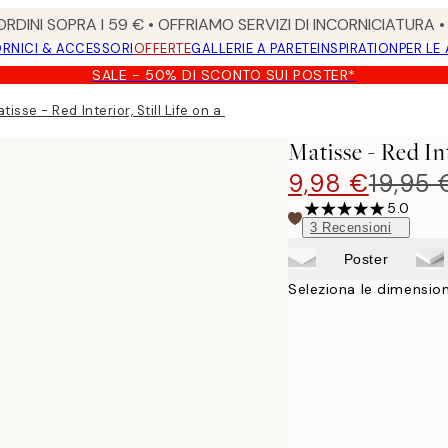
RDINI SOPRA I 59 € • OFFRIAMO SERVIZI DI INCORNICIATURA 
RNICI & ACCESSORI
OFFERTE
GALLERIE A PARETE
INSPIRATION
PER LE
SALE - 50% DI SCONTO SUI POSTER*
tisse - Red Interior, Still Life on a Blue Table Poster
Matisse - Red Int
9,98 €
19,95 
5.0
3
Recensioni
Poster
Seleziona le dimension