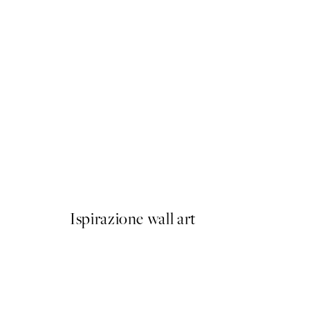
50%*
Abstract Lines No2 Poster
Da 6,50 €
13 €
Ispirazione wall art