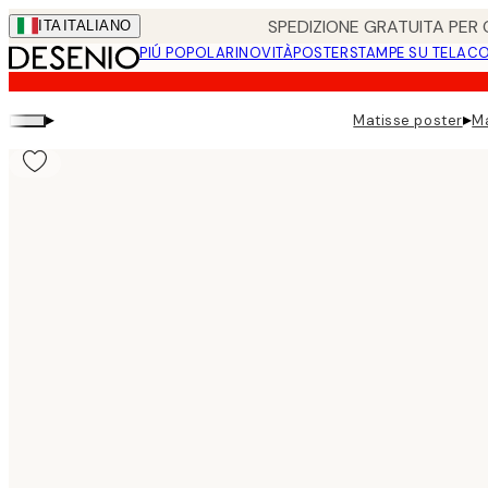
Skip
SPEDIZIONE GRATUITA PER O
ITA
ITALIANO
to
PIÚ POPOLARI
NOVITÀ
POSTER
STAMPE SU TELA
CO
main
content.
▸
▸
Matisse poster
Ma