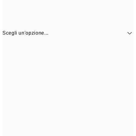
Scegli un'opzione...
30x40 cm
19,9