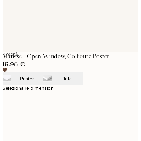
images
NOVITÀ
Matisse - Open Window, Collioure Poster
19,95 €
Poster
Tela
Seleziona le dimensioni