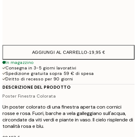
40x50 cm
27,4
Frame
options
AGGIUNGI AL CARRELLO
-
19,95 €
In magazzino
Consegna in 3-5 giorni lavorativi
Spedizione gratuita sopra 59 € di spesa
Diritto di recesso per 90 giorni
DESCRIZIONE DEL PRODOTTO
Poster Finestra Colorata
Un poster colorato di una finestra aperta con cornici
rosse e rosa. Fuori, barche a vela galleggiano sull'acqua,
circondate da viti verdi e piante in vaso. Il cielo risplende di
tonalità rosa e blu.