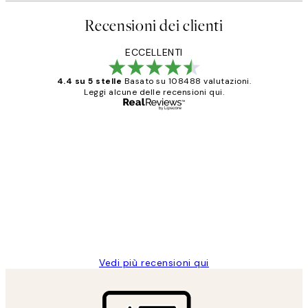
Recensioni dei clienti
ECCELLENTI
4.4 su 5 stelle
Basato su 108488 valutazioni.
Leggi alcune delle recensioni qui.
Acquirente verificato
recensioni
dei
PERFECT!!
clienti
26 mag
Alessandra G
Vedi più recensioni qui