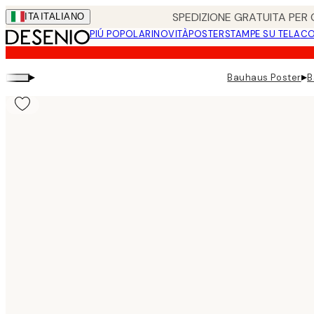
Skip
SPEDIZIONE GRATUITA PER O
ITA
ITALIANO
to
PIÚ POPOLARI
NOVITÀ
POSTER
STAMPE SU TELA
CO
main
content.
▸
▸
Bauhaus Poster
B