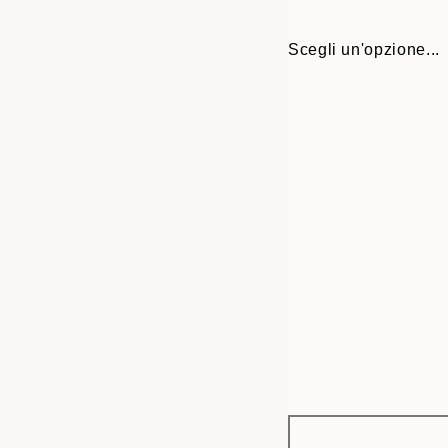
Scegli un'opzione...
Frame
50x50 cm
options