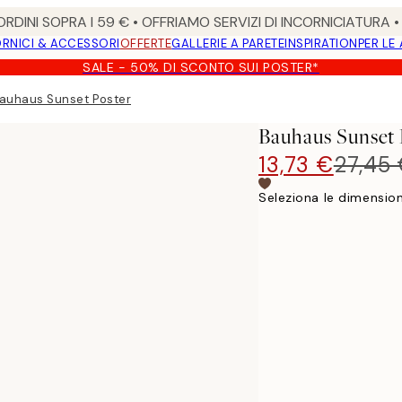
RDINI SOPRA I 59 € • OFFRIAMO SERVIZI DI INCORNICIATURA 
RNICI & ACCESSORI
OFFERTE
GALLERIE A PARETE
INSPIRATION
PER LE
SALE - 50% DI SCONTO SUI POSTER*
auhaus Sunset Poster
Bauhaus Sunset 
13,73 €
27,45
Seleziona le dimension