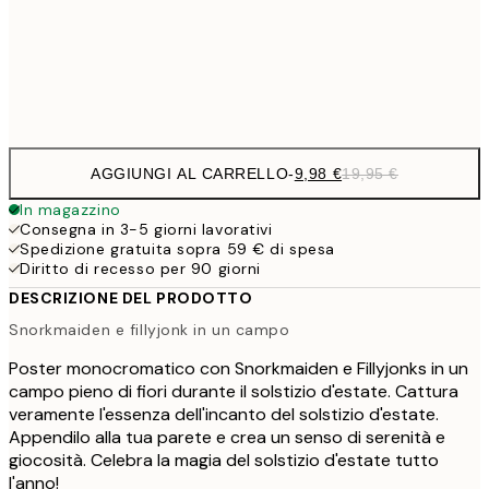
50x70 cm
32,
Frame
options
AGGIUNGI AL CARRELLO
-
9,98 €
19,95 €
In magazzino
Consegna in 3-5 giorni lavorativi
Spedizione gratuita sopra 59 € di spesa
Diritto di recesso per 90 giorni
DESCRIZIONE DEL PRODOTTO
Snorkmaiden e fillyjonk in un campo
Poster monocromatico con Snorkmaiden e Fillyjonks in un
campo pieno di fiori durante il solstizio d'estate. Cattura
veramente l'essenza dell'incanto del solstizio d'estate.
Appendilo alla tua parete e crea un senso di serenità e
giocosità. Celebra la magia del solstizio d'estate tutto
l'anno!