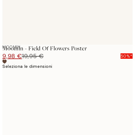
MOOMIN
Moomin - Field Of Flowers Poster
9,98 €
19,95 €
50%*
Seleziona le dimensioni