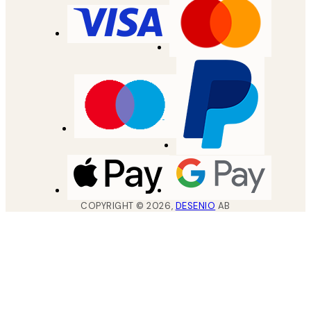
COPYRIGHT ©
2026
,
DESENIO
AB