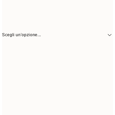
Scegli un'opzione...
10,9
30x40 cm