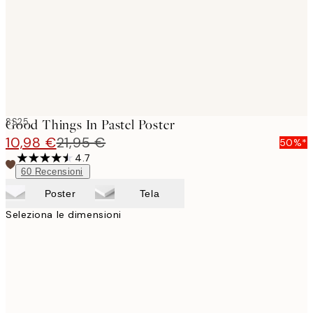
images
SS25
Good Things In Pastel Poster
10,98 €
21,95 €
50%*
4.7
60
Recensioni
Poster
Tela
Seleziona le dimensioni