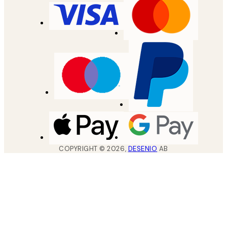
COPYRIGHT ©
2026
,
DESENIO
AB