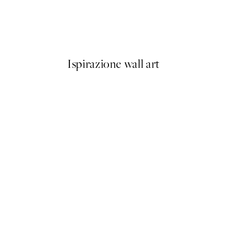
Painterly Expression No2 Pos
Da 6,50 €
13 €
Ispirazione wall art