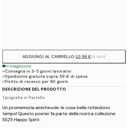
21,
1
50x70 cm
Frame
options
AGGIUNGI AL CARRELLO
-
10,98 €
21,95 €
In magazzino
Consegna in 3-5 giorni lavorativi
Spedizione gratuita sopra 59 € di spesa
Diritto di recesso per 90 giorni
DESCRIZIONE DEL PRODOTTO
Tipografia in Pastello
Un promemoria amichevole: le cose belle richiedono
tempo! Questo poster fa parte della nostra collezione
SS25 Happy Spirit.