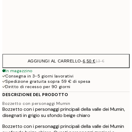
30x40 cm
19,
16,2
50x70 cm
32,
Frame
options
AGGIUNGI AL CARRELLO
-
6,50 €
13 €
In magazzino
Consegna in 3-5 giorni lavorativi
Spedizione gratuita sopra 59 € di spesa
Diritto di recesso per 90 giorni
DESCRIZIONE DEL PRODOTTO
Bozzetto con personaggi Mumin
Bozzetto con i personaggi principali della valle dei Mumin,
disegnati in grigio su sfondo beige chiaro
Bozzetto con i personaggi principali della valle dei Mumin