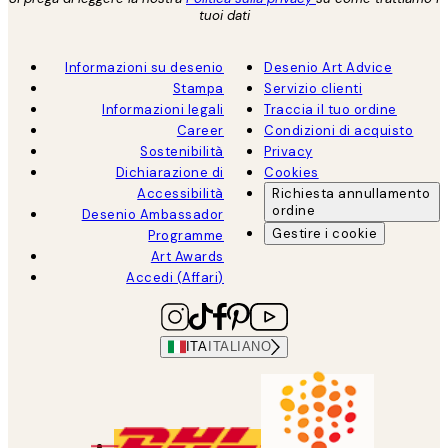
tuoi dati
Informazioni su desenio
Desenio Art Advice
Stampa
Servizio clienti
Informazioni legali
Traccia il tuo ordine
Career
Condizioni di acquisto
Sostenibilità
Privacy
Dichiarazione di
Cookies
Accessibilità
Richiesta annullamento
ordine
Desenio Ambassador
Gestire i cookie
Programme
Art Awards
Accedi (Affari)
ITA
ITALIANO