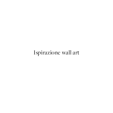
50%*
ous Fish Poster
Mademoiselle Margot Poster
Da 3,98 €
7,95 €
Ispirazione wall art