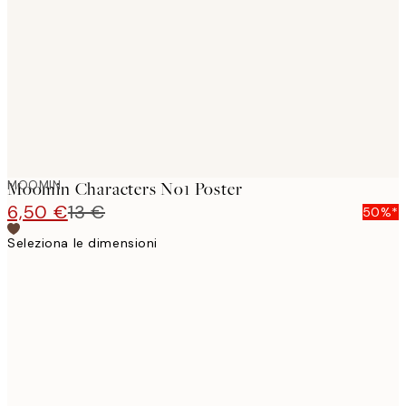
images
MOOMIN
Moomin Characters No1 Poster
6,50 €
13 €
50%*
Seleziona le dimensioni