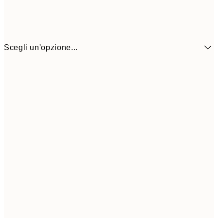
Scegli un'opzione...
6,
21x30 cm
9,