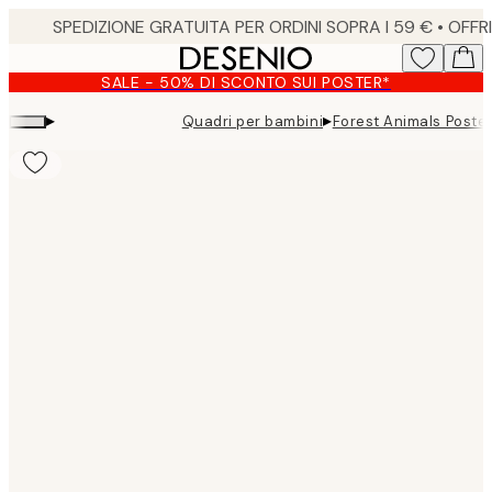
Skip
to
main
SALE - 50% DI SCONTO SUI POSTER*
content.
▸
▸
Quadri per bambini
Forest Animals Poste
Product
images