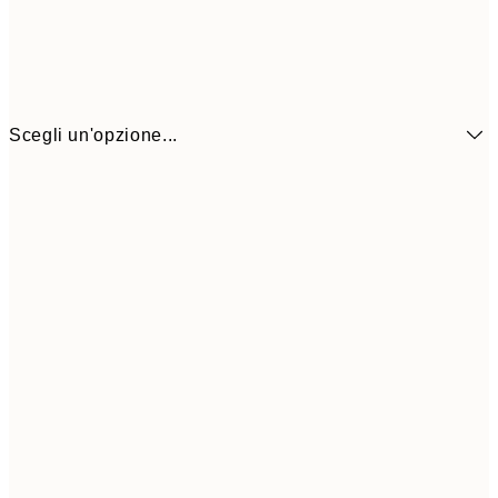
Scegli un'opzione...
6,
21x30 cm