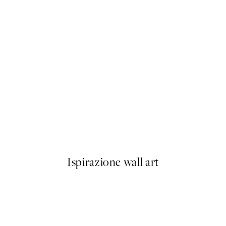
50%*
Monsieur Marcel Poster
Da 3,98 €
7,95 €
Ispirazione wall art