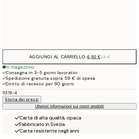
9,
30x40 cm
19,
Frame
options
AGGIUNGI AL CARRELLO
-
6,50 €
13 €
In magazzino
Consegna in 3-5 giorni lavorativi
Spedizione gratuita sopra 59 € di spesa
Diritto di recesso per 90 giorni
11378-4
Storia dei prezzi
Ulteriori informazioni sui nostri prodotti
Carta di alta qualità, opaca
Fabbricato in Svezia
Carta resistente negli anni