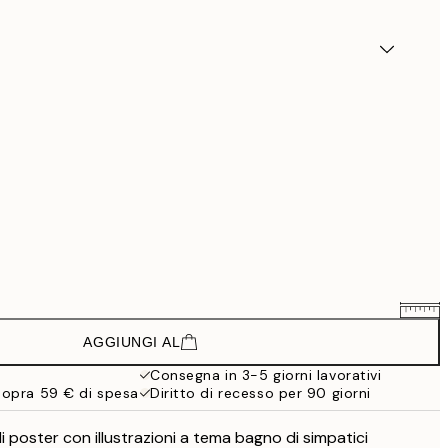
AGGIUNGI AL
18 €
30 €
Consegna in 3-5 giorni lavorativi
sopra 59 € di spesa
Diritto di recesso per 90 giorni
26,34 €
43,90 €
i poster con illustrazioni a tema bagno di simpatici
45,60 €