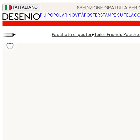
Skip
SPEDIZIONE GRATUITA PER O
ITA
ITALIANO
to
PIÚ POPOLARI
NOVITÀ
POSTER
STAMPE SU TELA
CO
main
content.
▸
▸
Pacchetti di poster
Toilet Friends Pacchet