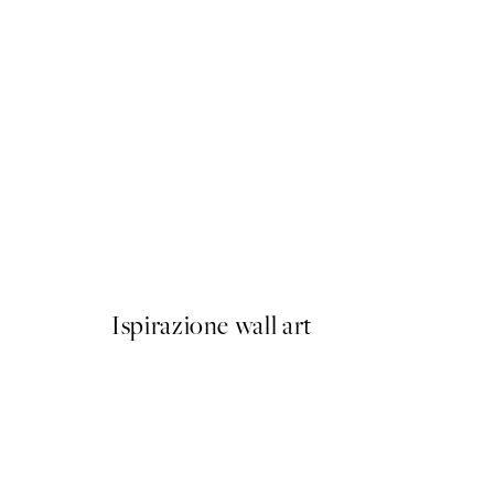
50%*
Abstract Green Lines No3 P
Da 9,98 €
19,95 €
Ispirazione wall art