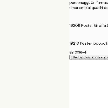
50x70 cm
personaggi. Un fantas
umorismo ai quadri del
19209 Poster Giraffa 
19210 Poster Ippopot
SET0136-4
Ulteriori informazioni sui n