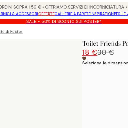
RDINI SOPRA I 59 € • OFFRIAMO SERVIZI DI INCORNICIATURA 
RNICI & ACCESSORI
OFFERTE
GALLERIE A PARETE
INSPIRATION
PER LE
SALE - 50% DI SCONTO SUI POSTER*
to di Poster
Toilet Friends P
18 €
30 €
Seleziona le dimension