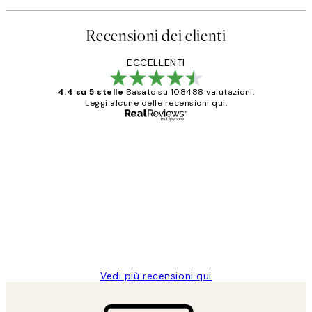
Recensioni dei clienti
ECCELLENTI
4.4 su 5 stelle
Basato su 108488 valutazioni.
Leggi alcune delle recensioni qui.
Acquirente verificato
recensioni
dei
PERFECT!!
clienti
26 mag
Alessandra G
Vedi più recensioni qui