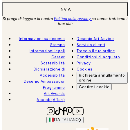
INVIA
Si prega di leggere la nostra
Politica sulla privacy
su come trattiamo i
tuoi dati
Informazioni su desenio
Desenio Art Advice
Stampa
Servizio clienti
Informazioni legali
Traccia il tuo ordine
Career
Condizioni di acquisto
Sostenibilità
Privacy
Dichiarazione di
Cookies
Accessibilità
Richiesta annullamento
ordine
Desenio Ambassador
Gestire i cookie
Programme
Art Awards
Accedi (Affari)
ITA
ITALIANO