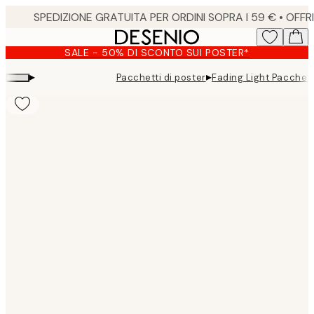
Skip
to
main
SALE - 50% DI SCONTO SUI POSTER*
content.
▸
▸
Pacchetti di poster
Fading Light Pacchett
Product
images