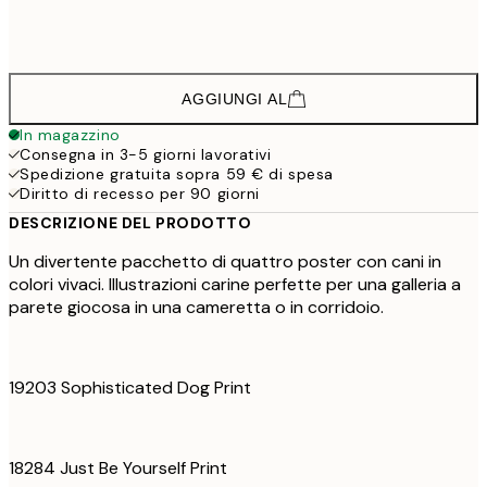
61,7
50x70 cm
102,
AGGIUNGI AL
In magazzino
Consegna in 3-5 giorni lavorativi
Spedizione gratuita sopra 59 € di spesa
Diritto di recesso per 90 giorni
DESCRIZIONE DEL PRODOTTO
Un divertente pacchetto di quattro poster con cani in
colori vivaci. Illustrazioni carine perfette per una galleria a
parete giocosa in una cameretta o in corridoio.
19203 Sophisticated Dog Print
18284 Just Be Yourself Print