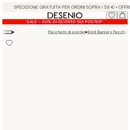
Skip
to
main
SALE - 50% DI SCONTO SUI POSTER*
content.
▸
▸
Pacchetti di poster
Bold Barkers Pacchett
Product
images