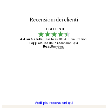
Recensioni dei clienti
ECCELLENTI
4.4 su 5 stelle
Basato su 108488 valutazioni.
Leggi alcune delle recensioni qui.
Acquirente verificato
recensioni
dei
PERFECT!!
clienti
26 mag
Alessandra G
Vedi più recensioni qui