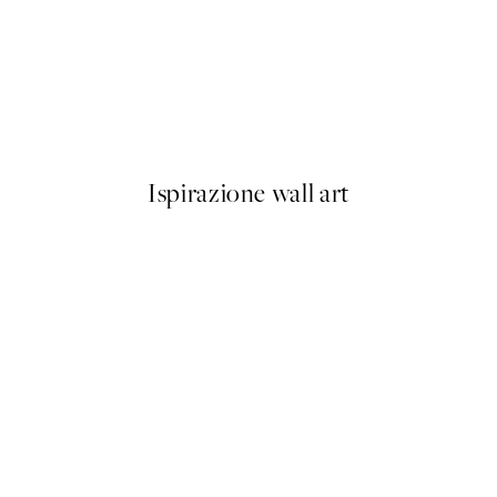
50%*
No3 Poster
Abstract Green Lines No2 Po
Da 9,98 €
19,95 €
Ispirazione wall art