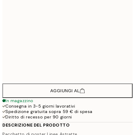
39,
32,9
40x50 cm
54,
32,9
50x50 cm
54,
38,9
50x70 cm
64,
58,8
70x100 cm
142,8
100x150 cm
2
AGGIUNGI AL
In magazzino
Consegna in 3-5 giorni lavorativi
Spedizione gratuita sopra 59 € di spesa
Diritto di recesso per 90 giorni
DESCRIZIONE DEL PRODOTTO
Pacchetto di poster Linee Astratte