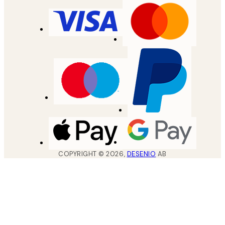
COPYRIGHT ©
2026
,
DESENIO
AB