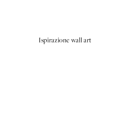
50%*
No Place Like Home Poster
Da 3,98 €
7,95 €
Ispirazione wall art