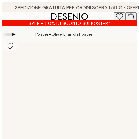
Skip
to
main
SALE - 50% DI SCONTO SUI POSTER*
content.
▸
▸
Poster
Olive Branch Poster
Product
images