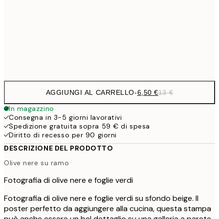
16,2
50x70 cm
32,
Frame
options
AGGIUNGI AL CARRELLO
-
6,50 €
13 €
In magazzino
Consegna in 3-5 giorni lavorativi
Spedizione gratuita sopra 59 € di spesa
Diritto di recesso per 90 giorni
DESCRIZIONE DEL PRODOTTO
Olive nere su ramo
Fotografia di olive nere e foglie verdi
Fotografia di olive nere e foglie verdi su sfondo beige. Il
poster perfetto da aggiungere alla cucina, questa stampa
può anche essere un bel dettaglio su una galleria a parete