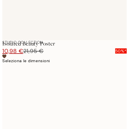
STUDIO COLLECTION
Isolated Beauty Poster
10,98 €
21,95 €
50%*
Seleziona le dimensioni