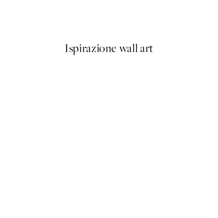
Olive Branches in Vase Poster
Da 6,50 €
13 €
Ispirazione wall art