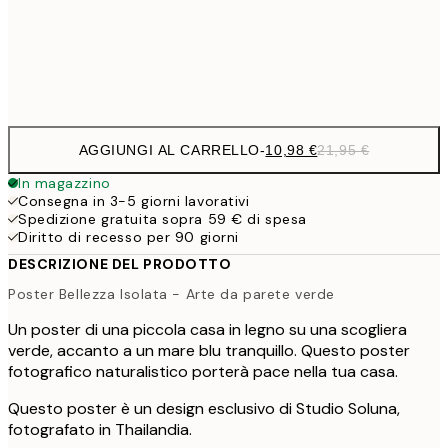
54,
Frame
options
AGGIUNGI AL CARRELLO
-
10,98 €
21,95 €
In magazzino
Consegna in 3-5 giorni lavorativi
Spedizione gratuita sopra 59 € di spesa
Diritto di recesso per 90 giorni
DESCRIZIONE DEL PRODOTTO
Poster Bellezza Isolata - Arte da parete verde
Un poster di una piccola casa in legno su una scogliera
verde, accanto a un mare blu tranquillo. Questo poster
fotografico naturalistico porterà pace nella tua casa.
Questo poster è un design esclusivo di Studio Soluna,
fotografato in Thailandia.