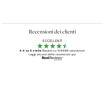
Recensioni dei clienti
ECCELLENTI
4.4 su 5 stelle
Basato su 108488 valutazioni.
Leggi alcune delle recensioni qui.
Acquirente verificato
recensioni
dei
PERFECT!!
clienti
26 mag
Alessandra G