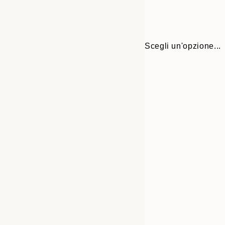
Scegli un'opzione...
Frame
30x40 cm
options
50x70 cm