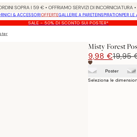
RDINI SOPRA I 59 € • OFFRIAMO SERVIZI DI INCORNICIATURA 
RNICI & ACCESSORI
OFFERTE
GALLERIE A PARETE
INSPIRATION
PER LE
SALE - 50% DI SCONTO SUI POSTER*
ster
Misty Forest Po
9,98 €
19,95 
Poster
Seleziona le dimension